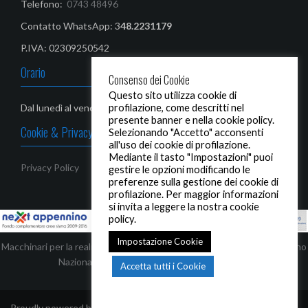
Telefono:
0743 48496
Contatto WhatsApp: 3
48.2231179‬
P.IVA: 02309250542
Orario
Consenso dei Cookie
Questo sito utilizza cookie di
Dal lunedì al venerdì: 08,00-13,00 / 14,30 - 19,00
profilazione, come descritti nel
presente banner e nella cookie policy.
Cookie & Privacy Policy
Selezionando "Accetto" acconsenti
all'uso dei cookie di profilazione.
Mediante il tasto "Impostazioni" puoi
Privacy Policy
gestire le opzioni modificando le
preferenze sulla gestione dei cookie di
profilazione. Per maggior informazioni
si invita a leggere la nostra cookie
policy.
Impostazione Cookie
Macchinari per la realizzazione di infissi ed automezzi, finanziati dal Piano
Nazionale Complementare - Next Appennino
Accetta tutti i Cookie
Proudly powered by WordPress
|
Tema:
Oria
by JustFreeThemes.