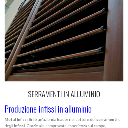
SERRAMENTI IN ALLUMINIO
Produzione infissi in alluminio
Metal Infissi Srl
è un’azienda leader nel settore dei
serramenti
e
degli
infissi
. Grazie alla comprovata esperienza sul campo,