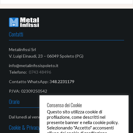
Contatti
Metalinfissi Srl
V. Luigi Einaudi, 23 – 06049 Spoleto (PG)
info@metalinfissispoleto.it
Telefono:
0743 48496
Contatto WhatsApp: 3
48.2231179‬
P.IVA: 02309250542
Orario
Consenso dei Cookie
Questo sito utilizza cookie di
Dal lunedì al venerdì: 08,00-13,00 / 14,30 - 19,00
profilazione, come descritti nel
presente banner e nella cookie policy.
Cookie & Privacy Policy
Selezionando "Accetto" acconsenti