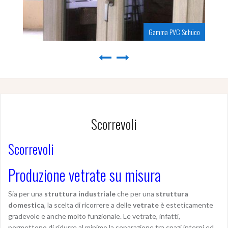
Gamma PVC Schüco
Produzione infiss
Scorrevoli
Scorrevoli
Produzione vetrate su misura
Sia per una
struttura industriale
che per una
struttura
domestica
, la scelta di ricorrere a delle
vetrate
è esteticamente
gradevole e anche molto funzionale. Le vetrate, infatti,
permettono di ridurre al minimo la separazione tra spazi interni ed