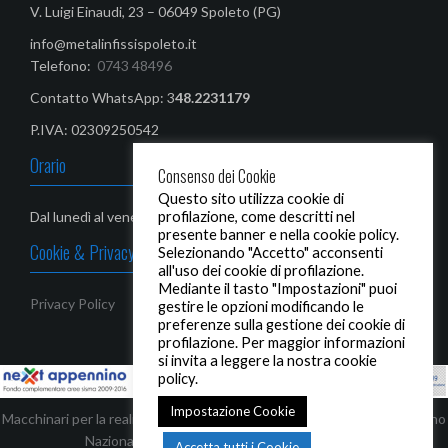
V. Luigi Einaudi, 23 – 06049 Spoleto (PG)
info@metalinfissispoleto.it
Telefono:
0743 48496
Contatto WhatsApp: 3
48.2231179‬
P.IVA: 02309250542
Orario
Consenso dei Cookie
Questo sito utilizza cookie di
Dal lunedì al venerdì: 08,00-13,00 / 14,30 - 19,00
profilazione, come descritti nel
presente banner e nella cookie policy.
Cookie & Privacy Policy
Selezionando "Accetto" acconsenti
all'uso dei cookie di profilazione.
Mediante il tasto "Impostazioni" puoi
Privacy Policy
gestire le opzioni modificando le
preferenze sulla gestione dei cookie di
profilazione. Per maggior informazioni
si invita a leggere la nostra cookie
policy.
Impostazione Cookie
Macchinari per la realizzazione di infissi ed automezzi, finanziati dal Piano
Nazionale Complementare - Next Appennino
Accetta tutti i Cookie