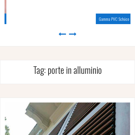
Gamma PVC Schüco
Tag:
porte in alluminio