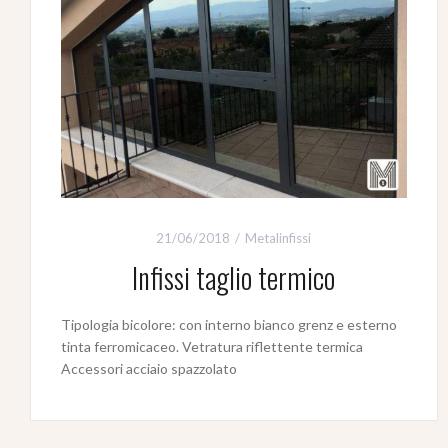
21/06/2018
Metalinfissi
Infissi taglio termico
Tipologia bicolore: con interno bianco grenz e esterno
tinta ferromicaceo. Vetratura riflettente termica
Accessori acciaio spazzolato