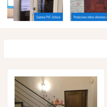
Gamma PVC Schüco
Produzione infissi alluminio