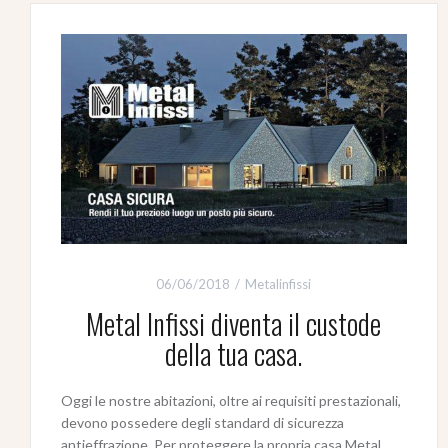
06/06/2018
Metalinfissi
Metal Infissi diventa il custode
della tua casa.
Oggi le nostre abitazioni, oltre ai requisiti prestazionali,
devono possedere degli standard di sicurezza
antieffrazione. Per proteggere la propria casa Metal