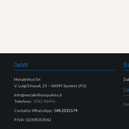
Contatti
Ora
Metalinfissi Srl
Dal
V. Luigi Einaudi, 23 – 06049 Spoleto (PG)
Co
info@metalinfissispoleto.it
Telefono:
0743 48496
Pri
Contatto WhatsApp: 3
48.2231179‬
P.IVA: 02309250542