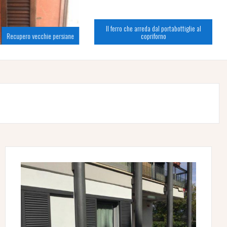
Il ferro che arreda dal portabottiglie al
Recupero vecchie persiane
copriforno