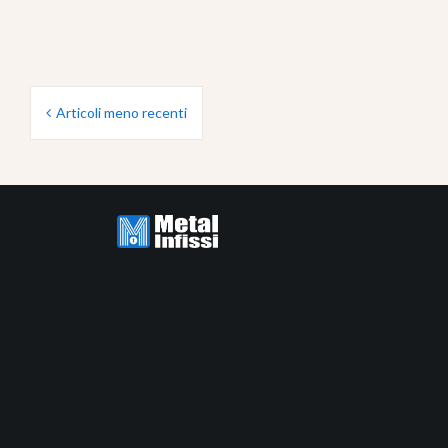
Navigazione
Articoli meno recenti
articoli