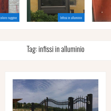
 colore ruggine
Infissi in alluminio
Tag:
infissi in alluminio