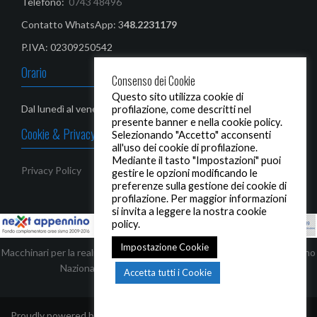
Telefono:
0743 48496
Contatto WhatsApp: 3
48.2231179‬
P.IVA: 02309250542
Orario
Consenso dei Cookie
Questo sito utilizza cookie di
Dal lunedì al venerdì: 08,00-13,00 / 14,30 - 19,00
profilazione, come descritti nel
presente banner e nella cookie policy.
Cookie & Privacy Policy
Selezionando "Accetto" acconsenti
all'uso dei cookie di profilazione.
Mediante il tasto "Impostazioni" puoi
Privacy Policy
gestire le opzioni modificando le
preferenze sulla gestione dei cookie di
profilazione. Per maggior informazioni
si invita a leggere la nostra cookie
policy.
Impostazione Cookie
Macchinari per la realizzazione di infissi ed automezzi, finanziati dal Piano
Nazionale Complementare - Next Appennino
Accetta tutti i Cookie
Proudly powered by WordPress
|
Tema:
Oria
by JustFreeThemes.