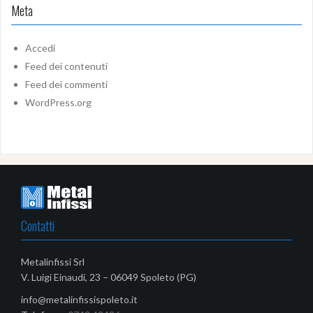
Meta
Accedi
Feed dei contenuti
Feed dei commenti
WordPress.org
Contatti
Metalinfissi Srl
V. Luigi Einaudi, 23 – 06049 Spoleto (PG)
info@metalinfissispoleto.it