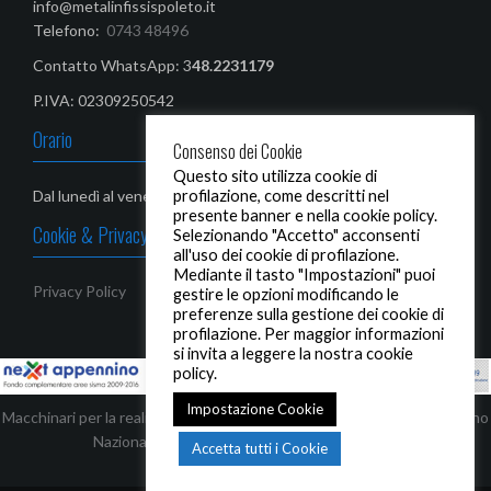
info@metalinfissispoleto.it
Telefono:
0743 48496
Contatto WhatsApp: 3
48.2231179‬
P.IVA: 02309250542
Orario
Consenso dei Cookie
Questo sito utilizza cookie di
profilazione, come descritti nel
Dal lunedì al venerdì: 08,00-13,00 / 14,30 - 19,00
presente banner e nella cookie policy.
Cookie & Privacy Policy
Selezionando "Accetto" acconsenti
all'uso dei cookie di profilazione.
Mediante il tasto "Impostazioni" puoi
Privacy Policy
gestire le opzioni modificando le
preferenze sulla gestione dei cookie di
profilazione. Per maggior informazioni
si invita a leggere la nostra cookie
policy.
Impostazione Cookie
Macchinari per la realizzazione di infissi ed automezzi, finanziati dal Piano
Nazionale Complementare - Next Appennino
Accetta tutti i Cookie