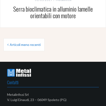
Serra bioclimatica in alluminio lamelle
orientabili con motore
Navigazione
Articoli meno recenti
articoli
Contatti
Metalinfissi Srl
V. Luigi Einaudi, 23 – 06049 Spoleto (PG)