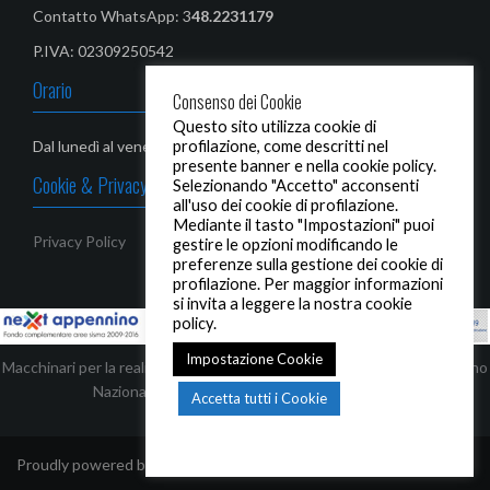
Contatto WhatsApp: 3
48.2231179‬
P.IVA: 02309250542
Orario
Consenso dei Cookie
Questo sito utilizza cookie di
profilazione, come descritti nel
Dal lunedì al venerdì: 08,00-13,00 / 14,30 - 19,00
presente banner e nella cookie policy.
Cookie & Privacy Policy
Selezionando "Accetto" acconsenti
all'uso dei cookie di profilazione.
Mediante il tasto "Impostazioni" puoi
Privacy Policy
gestire le opzioni modificando le
preferenze sulla gestione dei cookie di
profilazione. Per maggior informazioni
si invita a leggere la nostra cookie
policy.
Impostazione Cookie
Macchinari per la realizzazione di infissi ed automezzi, finanziati dal Piano
Nazionale Complementare - Next Appennino
Accetta tutti i Cookie
Proudly powered by WordPress
|
Tema:
Oria
by JustFreeThemes.