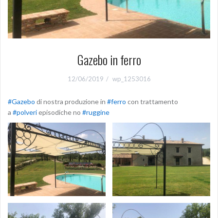
Gazebo in ferro
12/06/2019
wp_1253016
#Gazebo
di nostra produzione in
#ferro
con trattamento
a
#polveri
episodiche no
#ruggine