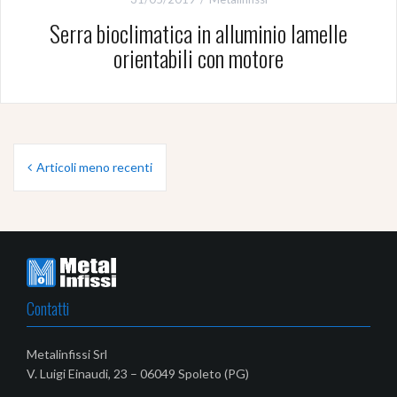
Serra bioclimatica in alluminio lamelle
orientabili con motore
Navigazione
Articoli meno recenti
articoli
Contatti
Metalinfissi Srl
V. Luigi Einaudi, 23 – 06049 Spoleto (PG)