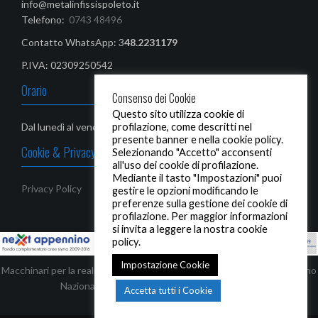
info@metalinfissispoleto.it
Telefono:
0743 48496
Contatto WhatsApp: 3
48.2231179‬
P.IVA: 02309250542
Orario
Consenso dei Cookie
Questo sito utilizza cookie di
profilazione, come descritti nel
Dal lunedì al venerdì: 08,00-13,00 / 14,30 - 19,00
presente banner e nella cookie policy.
Cookie & Privacy Policy
Selezionando "Accetto" acconsenti
all'uso dei cookie di profilazione.
Mediante il tasto "Impostazioni" puoi
Privacy Policy
gestire le opzioni modificando le
preferenze sulla gestione dei cookie di
profilazione. Per maggior informazioni
si invita a leggere la nostra cookie
policy.
Impostazione Cookie
Macchinari per la realizzazione di infissi ed automezzi, finanziati dal Piano
Nazionale Complementare - Next Appennino
Accetta tutti i Cookie